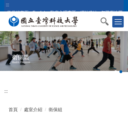
跳
:::
到
衛保組首頁
English
防疫心理專區
網站連結
無障礙地圖
主
要
內
容
區
塊
衛保組
Health Division
:::
首頁
處室介紹
衛保組