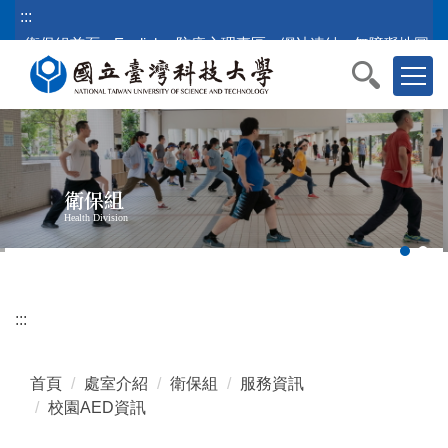
跳
:::
到
衛保組首頁
English
防疫心理專區
網站連結
無障礙地圖
主
要
內
容
區
塊
衛保組
Health Division
:::
首頁
處室介紹
衛保組
服務資訊
校園AED資訊