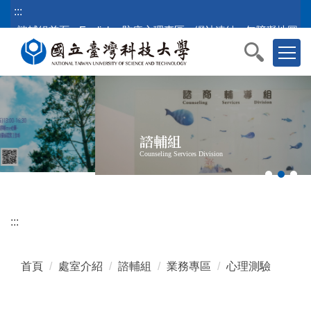
跳
:::
到
諮輔組首頁
English
防疫心理專區
網站連結
無障礙地圖
主
要
內
容
區
塊
諮輔組
Counseling Services Division
:::
首頁
處室介紹
諮輔組
業務專區
心理測驗