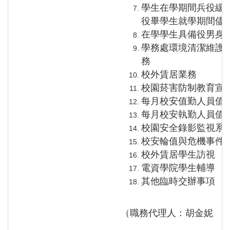
學生在學期間兵役緩
役畢學生就學期間
儘
在學學生具備役男身
學務處環境清潔維護
務
校外賃居業務
校園菸害防制教育宣
每月校安值勤人員值
每月校安執勤人員值
校園安全錄影監視系
校安輪值與危機事件
校外賃居學生訪視
電資學院學生輔導
其他臨時交辦事項
（職務代理人：胡金妮 