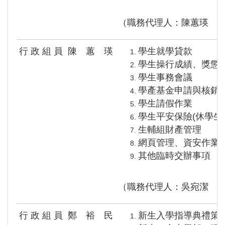
（職務代理人：陳蕙瑛 
行 政 組 員
陳 蕙 瑛
學生就學貸款
學生操行成績、獎懲
學生事務會議
學產基金申請與核銷
學生請假作業
學生平安保險(
休學生
生輔組財產管理
網頁管理、資安作業
其他臨時交辦事項
（職務代理人：吳宛潔 
行 政 組 員
鄭 裕 民
新生入學指導典禮策