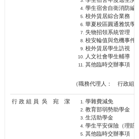
學生宿舍自衛消防編
校外賃居綜合業務
華夏校區圓通雅筑學
失物招領系統管理
校安輪值與危機事件
校外賃居學生訪視
人文社會學生輔導
其他臨時交辦事項
（職務代理人： 行政組
行 政 組 員
吳 宛 潔
學雜費減免
教育部弱勢助學金
生活助學金
學生平安保險（理賠
其他臨時交辦事項