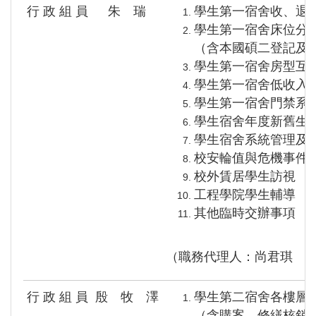
行 政 組 員
朱 瑞
學生第一宿舍收、退
學生第一宿舍床位分
（含本國碩二登記及
學生第一宿舍房型互
學生第一宿舍低收入
學生第一宿舍門禁系
學生宿舍年度新舊生
學生宿舍系統管理及
校安輪值與危機事件
校外賃居學生訪視
工程學院學生輔導
其他臨時交辦事項
（職務代理人：尚君琪 
行 政 組 員
殷 牧 澤
學生第二宿舍各樓層
（含購案、修繕核銷