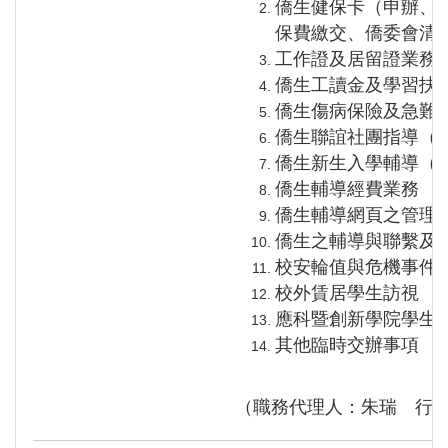
僑生健保卡（申辦、
保費繳交、
僑委會清
工作證及居留證業務
僑生工讀金及學習扶
僑生傷病保險及急難
僑生聯誼社團指導（
僑生新生入學輔導（
僑生輔導經費業務
僑生輔導網頁之管理
僑生之輔導與聯繫及
校安輪值與危機事件
校外賃居學生訪視
應科暨創新學院學生
其他臨時交辦事項
（職務代理人：朱瑞 行