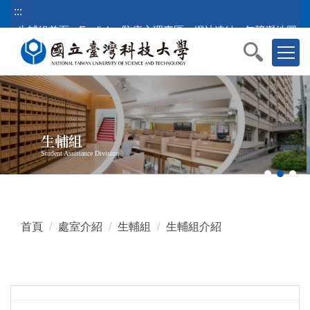
跳
:::
到
生輔組首頁
English
防疫心理專區
網站連結
無障礙地圖
主
要
內
容
區
塊
生輔組
Student Assistance Division
首頁
處室介紹
生輔組
生輔組介紹