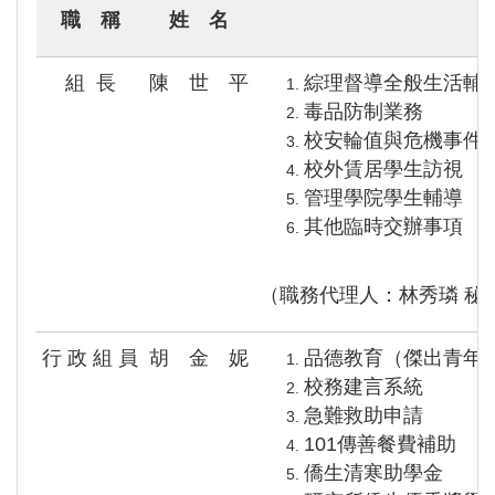
職 稱
姓 名
組 長
陳 世 平
綜理督導全般生活輔
毒品防制業務
校安輪值與危機事件
校外賃居學生訪視
管理學院學生輔導
其他臨時交辦事項
（職務代理人：林秀璘 秘
行 政 組 員
胡 金 妮
品德教育（傑出青年
校務建言系統
急難救助申請
101傳善餐費補助
僑生清寒助學金