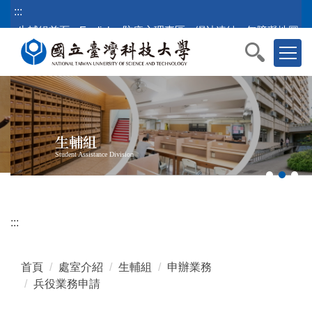
跳
:::
到
生輔組首頁
English
防疫心理專區
網站連結
無障礙地圖
主
要
內
容
區
塊
生輔組
Student Assistance Division
:::
首頁
處室介紹
生輔組
申辦業務
兵役業務申請