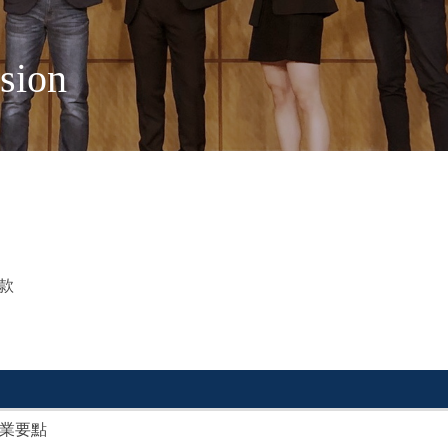
sion
款
業要點