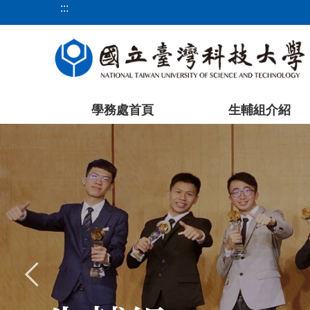
:::
跳
到
主
要
內
容
學務處首頁
生輔組介紹
區
塊