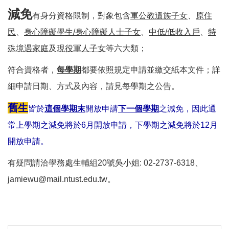
減免
有身分資格限制，對象包含
軍公教遺族子女
、
原住
民
、
身心障礙學生/身心障礙人士子女
、
中低/低收入戶
、
特
殊境遇家庭
及
現役軍人子女
等六大類；
符合資格者，
每學期
都要依照規定申請並繳交紙本文件；詳
細申請日期、方式及內容，請見每學期之公告。
舊生
皆於
這個
學
期末
開放申請
下一個學期
之減免，因此通
常上學期之減免將於6月開放申請，下學期之減免將於12月
開放申請。
有疑問請洽學務處生輔組20號吳小姐: 02-2737-6318、
jamiewu@mail.ntust.edu.tw。