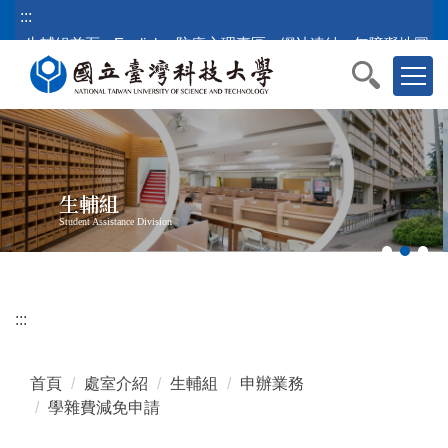
跳
:::
到
生輔組首頁
English
防疫心理專區
網站連結
無障礙地圖
主
要
內
容
區
塊
生輔組
Student Assistance Division
:::
首頁
處室介紹
生輔組
申辦業務
學雜費減免申請