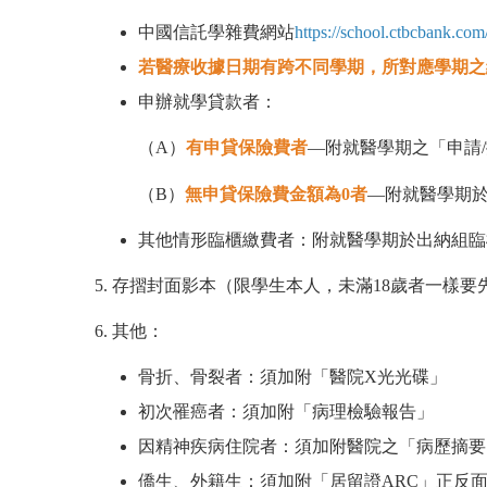
中國信託學雜費網站
https://school.ctbcbank.com/
若醫療收據日期有跨不同學期，所對應學期之
申辦就學貸款者：
（A
）
有申貸保險費者
—附就醫學期之
「
申請
（B
）
無申貸保險費金額為0者
—
附就醫學期
其他情形臨櫃繳費者：
附就醫學期於
出納組臨
5.
存摺封面影本
（
限學生本人，未滿18歲者一樣要
6.
其他：
骨折、骨裂者：須加附「醫院X光光碟」
初次罹癌者：
須加附
「
病理檢驗報告
」
因精神疾病住院者：須加附醫院之
「
病歷摘要
僑生、外籍生：須加附「居留證ARC
」
正反