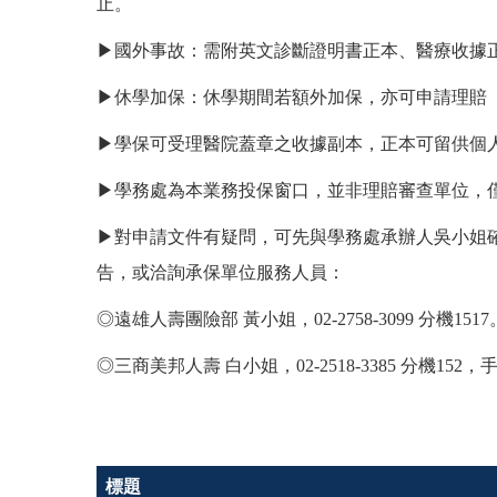
止。
▶︎國外事故：
需附
英文診斷證明書正本、醫療收據
▶︎休學加保：休學期間若額外加保，亦可申請理賠（加保
▶︎
學保可受理醫院蓋章之收據副本，正本可留供個
▶︎學務處為本業務投保窗口，並非理賠審查單位，
▶︎
對申請文件有疑問，可先與學務處承辦人吳小姐確認，02-2737
告，或洽詢承保單位服務人員：
◎
遠雄人壽團險部 黃小姐，02-2758-3099 分機1517
◎
三商美邦人壽 白小姐，02-2518-3385 分機152，手機
標題