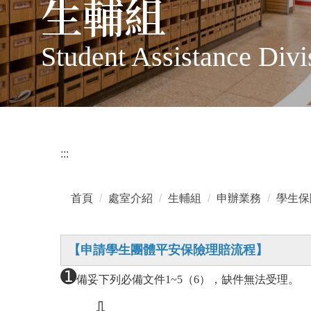
生輔組
Student Assistance Divi
:::
首頁
處室介紹
生輔組
申辦業務
學生保
【申請學生團體平安保險理賠流程】
➊
備妥下列必備文件1~5
（
6
）
，缺件無法受理。
⇩