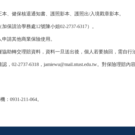
正本、健保核退通知書、護照影本、護照出/入境戳章影本。
請洽學務處12號陳小姐02-2737-6317）。
人申請其他商業保險使用。
僅協助轉交理賠資料，資料
一旦
送出後，個人若要抽回，需自行
-6318，jamiewu@mail.ntust.edu.tw。
對保險理賠內
。
：0931-211-064。