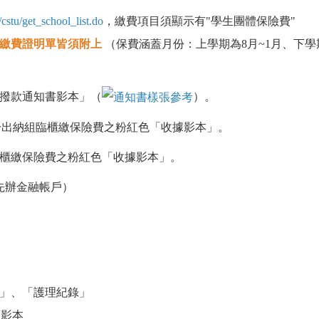
cstu/get_school_list.do
，繳費項目須顯示有"學生團體保險費"
繳費證明單皆須附上
（保費涵蓋月份：上學期為8月~1月、下學期
/撥款通知書影本
」
（
）。
於
出納組臨櫃繳保險費之粉紅色
「
收據影本
」
。
櫃繳保險費之粉紅色
「
收據影本
」
。
先辦金融帳戶
）
」
、
「
護理紀錄
」
面影本