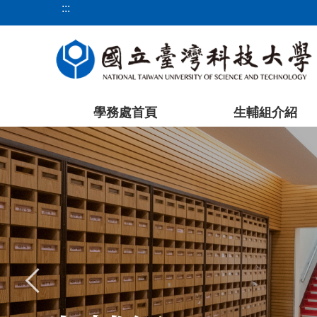
:::
跳
到
主
要
內
容
學務處首頁
生輔組介紹
區
塊