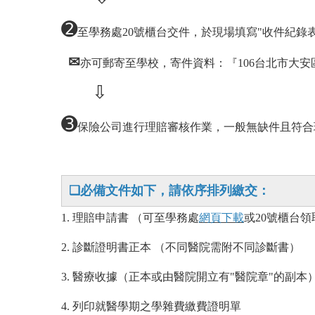
➋
至學務處20號櫃台交件，於現場填寫"收件紀錄
✉
亦可郵寄至學校，寄件資料：『106台北市大安
⇩
➌
保險公司進行理賠審核作業，一般無缺件且符合
❑必備文件如下，請依序排列繳交：
1.
理賠申請書
（
可至學務處
網頁下載
或20號櫃台領
2.
診斷證明書正本
（
不同醫院需附不同診斷書
）
3.
醫療收據
（
正本或由醫院開立有"醫院章"的副本
4.
列印就醫學期之學雜費繳費證明單