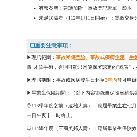
有報案者：建議加附「事故登記聯單」影本
未滿18歲者
（
112年1月1日開始
）
：需繳交身
❑重要注意事項：
▶︎理賠範圍：
事故受傷
門診
、事故或疾病
住院
、
手
費"才算手術，否則可能只是健保署認定的"處置"
▶︎理賠期限：事故或疾病發生日起至
2年內
皆可申辦
▶︎畢業生保險期間：（以下內容節錄自保險契約供
◎113學年度之前（遠雄人壽）：應屆畢業生在七
一日午夜十二時終止。
◎
114學年度（三商美邦人壽）：應屆畢業生保險