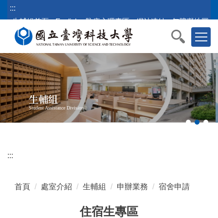
跳
:::
到
生輔組首頁
English
防疫心理專區
網站連結
無障礙地圖
主
要
內
容
區
塊
生輔組
Student Assistance Division
:::
首頁
處室介紹
生輔組
申辦業務
宿舍申請
住宿生專區