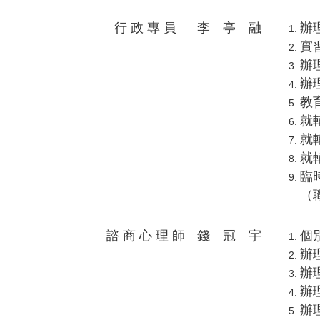
行 政 專 員
李 亭 融
辦
實
辦
辦
教
就
就
就
臨
（
諮 商 心 理 師
錢 冠 宇
個
辦
辦
辦
辦