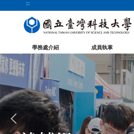
:::
跳
到
主
要
內
容
學務處介紹
成員執掌
區
塊