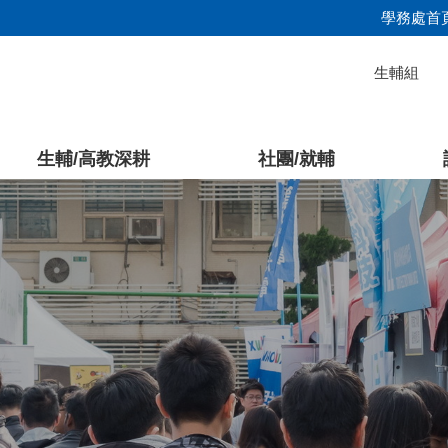
學務處首
生輔組
生輔/高教深耕
社團/就輔