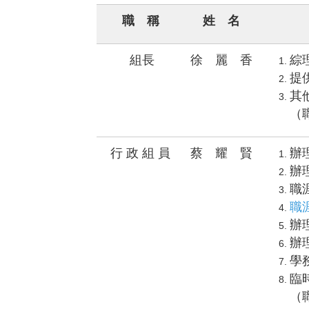
職 稱
姓 名
組長
徐 麗 香
綜
提
其
（
行 政 組 員
蔡 耀 賢
辦
辦
職
職
辦
辦
學
臨
（