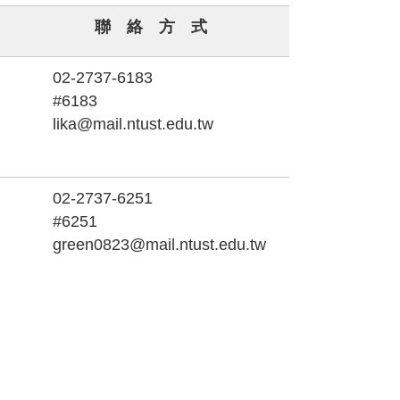
聯 絡 方 式
02-2737-6183
#6183
lika@mail.ntust.edu.tw
02-2737-6251
#6251
green0823@mail.ntust.edu.tw